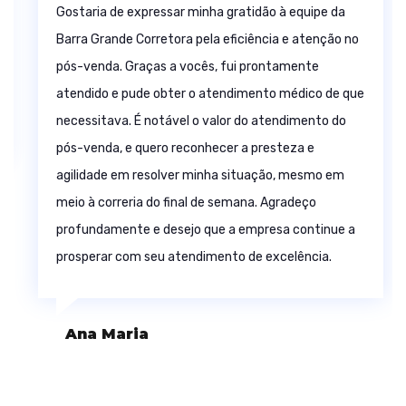
a
Gostaria de agradecer ao time da Barra Grande
 no
Corretora pelo atendimento exemplar, que abrange
desde a venda até o pós-venda. O profissionalismo, a
 que
empatia e a atenção demonstrados são notáveis. O
o
atendimento prestado por vocês é verdadeiramente
excepcional. A rapidez e dedicação em oferecer o
m
melhor serviço são dignos de reconhecimento.
Agradeço sinceramente.
 a
Joelma Silva